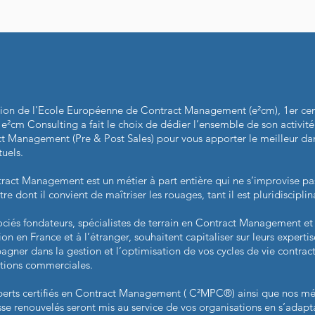
on de l'Ecole Européenne de Contract Management (e²cm), 1er cent
 e²cm Consulting a fait le choix de dédier l’ensemble de son activit
t Management (Pre & Post Sales) pour vous apporter le meilleur dan
tuels.
ract Management est un métier à part entière qui ne s’improvise pas 
tre dont il convient de maîtriser les rouages, tant il est pluridiscipli
ociés fondateurs, spécialistes de terrain en Contract Management 
ion en France et à l’étranger, souhaitent capitaliser sur leurs expert
gner dans la gestion et l’optimisation de vos cycles de vie contractu
ations commerciales.
erts certifiés en Contract Management ( C²MPC®) ainsi que nos mét
sse renouvelés seront mis au service de vos organisations en s’adaptan