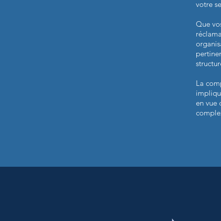
votre se
Que vos
réclama
organis
pertine
structu
La comp
impliqu
en vue d
complex