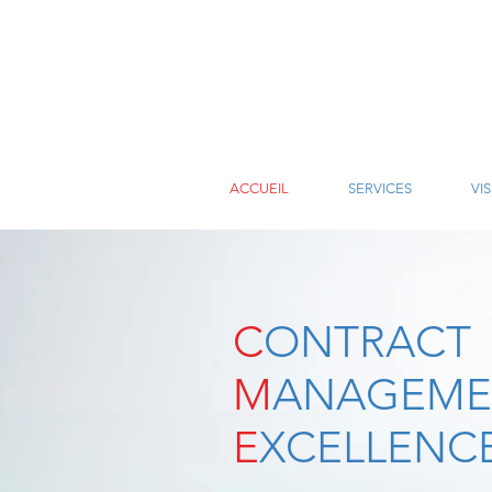
ACCUEIL
SERVICES
VI
C
ONTRACT
M
ANAGEME
E
XCELLENC