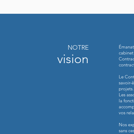
NOTRE
Émanati
cabinet
vision
Contrac
contrac
Le Cont
savoir-ê
projets.
Les ass
la fonct
accompa
vos rel
Nos exp
sans ce