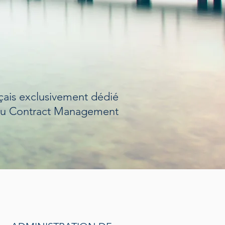
nçais exclusivement dédié
au Contract Management